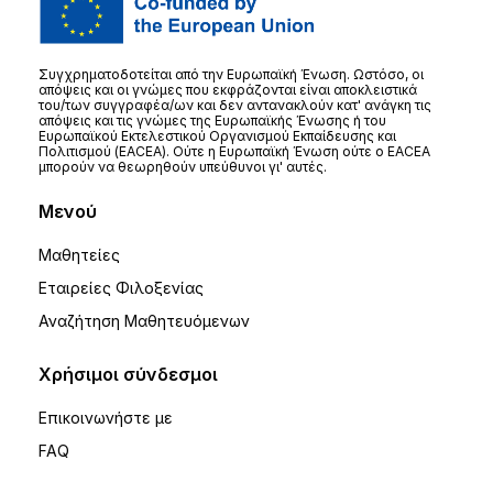
Συγχρηματοδοτείται από την Ευρωπαϊκή Ένωση. Ωστόσο, οι
απόψεις και οι γνώμες που εκφράζονται είναι αποκλειστικά
του/των συγγραφέα/ων και δεν αντανακλούν κατ' ανάγκη τις
απόψεις και τις γνώμες της Ευρωπαϊκής Ένωσης ή του
Ευρωπαϊκού Εκτελεστικού Οργανισμού Εκπαίδευσης και
Πολιτισμού (EACEA). Ούτε η Ευρωπαϊκή Ένωση ούτε ο EACEA
μπορούν να θεωρηθούν υπεύθυνοι γι' αυτές.
Μενού
Μαθητείες
Εταιρείες Φιλοξενίας
Αναζήτηση Μαθητευόμενων
Χρήσιμοι σύνδεσμοι
Επικοινωνήστε με
FAQ