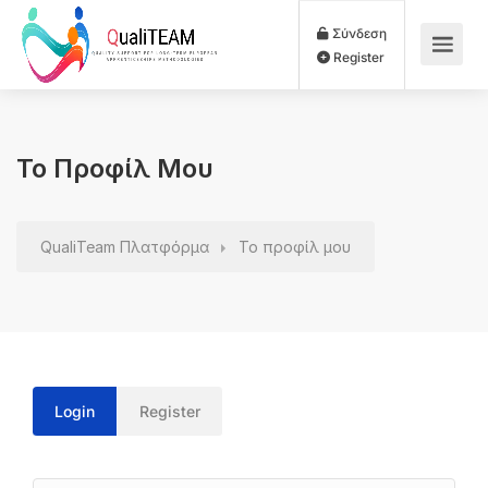
Σύνδεση
Register
Το Προφίλ Μου
QualiTeam Πλατφόρμα
Το προφίλ μου
Login
Register